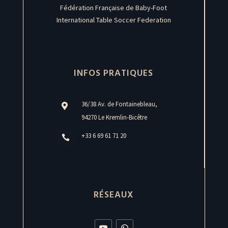
Fédération Française de Baby-Foot
International Table Soccer Federation
INFOS PRATIQUES
36/38 Av. de Fontainebleau,

94270 Le Kremlin-Bicêtre
+33 6 69 61 71 20

RÉSEAUX