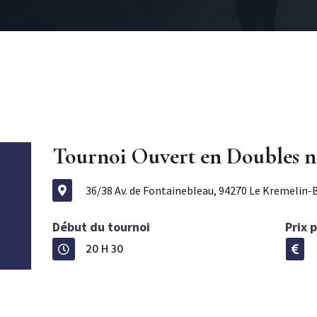
Tournoi Ouvert en Doubles n
36/38 Av. de Fontainebleau, 94270 Le Kremelin-

Début du tournoi
Prix 
20 H 30

