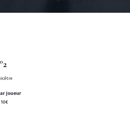
°2
Bicêtre
par joueur
10€